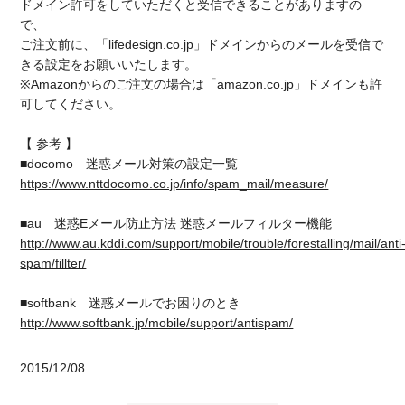
ドメイン許可をしていただくと受信できることがありますの
で、
ご注文前に、「lifedesign.co.jp」ドメインからのメールを受信で
きる設定をお願いいたします。
※Amazonからのご注文の場合は「amazon.co.jp」ドメインも許
可してください。
【 参考 】
■docomo 迷惑メール対策の設定一覧
https://www.nttdocomo.co.jp/info/spam_mail/measure/
■au 迷惑Eメール防止方法 迷惑メールフィルター機能
http://www.au.kddi.com/support/mobile/trouble/forestalling/mail/anti
spam/fillter/
■softbank 迷惑メールでお困りのとき
http://www.softbank.jp/mobile/support/antispam/
2015/12/08